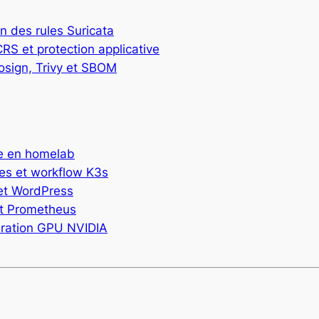
on des rules Suricata
S et protection applicative
osign, Trivy et SBOM
de en homelab
es et workflow K3s
et WordPress
et Prometheus
leration GPU NVIDIA