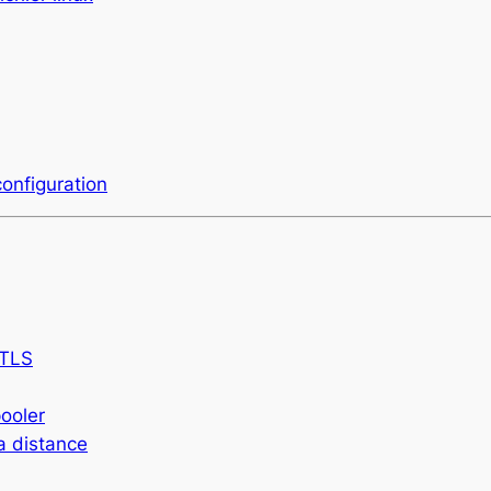
configuration
 TLS
ooler
a distance