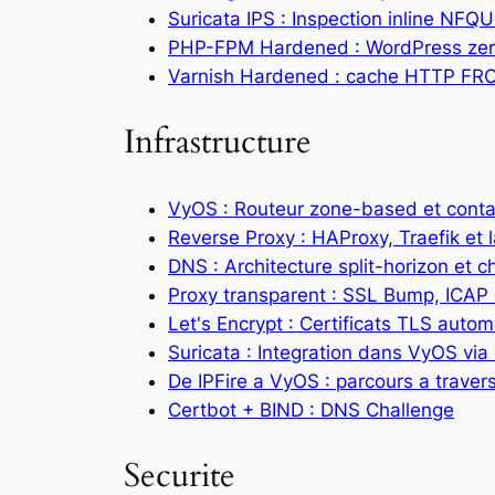
Suricata IPS : Inspection inline NF
PHP-FPM Hardened : WordPress zer
Varnish Hardened : cache HTTP FR
Infrastructure
VyOS : Routeur zone-based et cont
Reverse Proxy : HAProxy, Traefik et 
DNS : Architecture split-horizon et 
Proxy transparent : SSL Bump, ICAP 
Let's Encrypt : Certificats TLS aut
Suricata : Integration dans VyOS vi
De IPFire a VyOS : parcours a travers
Certbot + BIND : DNS Challenge
Securite