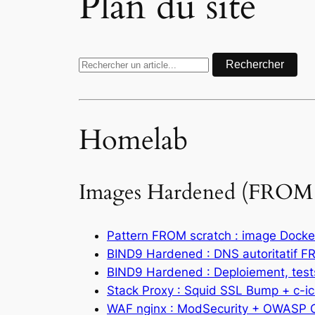
Plan du site
Rechercher
Homelab
Images Hardened (FROM s
Pattern FROM scratch : image Docker 
BIND9 Hardened : DNS autoritatif F
BIND9 Hardened : Deploiement, test
Stack Proxy : Squid SSL Bump + c-i
WAF nginx : ModSecurity + OWASP 