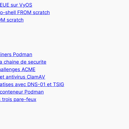
QUEUE sur VyOS
o-shell FROM scratch
OM scratch
ainers Podman
la chaine de securite
challenges ACME
et antivirus ClamAV
omatises avec DNS-01 et TSIG
a conteneur Podman
 trois pare-feux