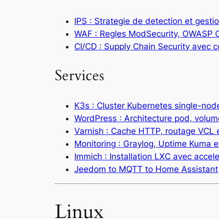
IPS : Strategie de detection et gesti
WAF : Regles ModSecurity, OWASP CR
CI/CD : Supply Chain Security avec c
Services
K3s : Cluster Kubernetes single-no
WordPress : Architecture pod, volum
Varnish : Cache HTTP, routage VCL 
Monitoring : Graylog, Uptime Kuma 
Immich : Installation LXC avec acce
Jeedom to MQTT to Home Assistant
Linux