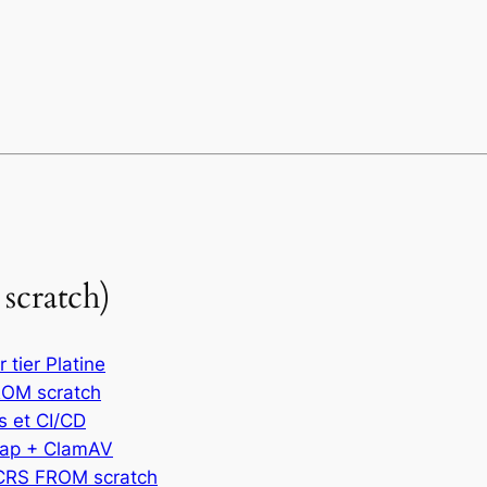
cratch)
tier Platine
ROM scratch
s et CI/CD
cap + ClamAV
CRS FROM scratch