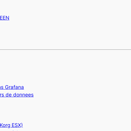
REEN
ns Grafana
urs de donnees
(Korg ESX)