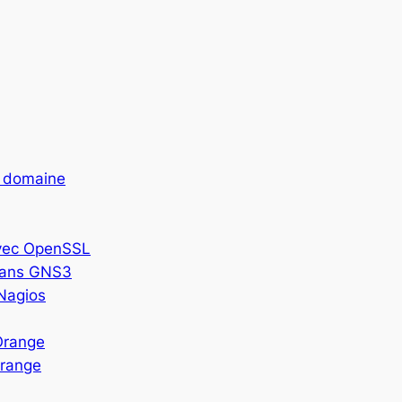
n domaine
avec OpenSSL
 dans GNS3
 Nagios
Orange
Orange