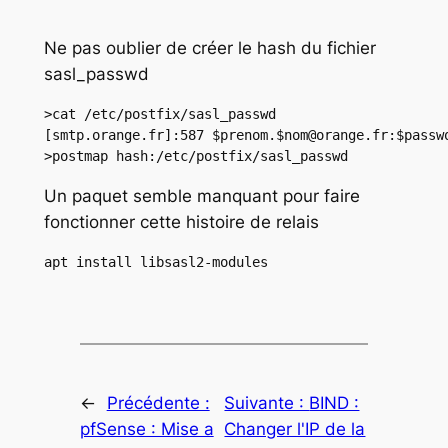
Ne pas oublier de créer le hash du fichier
sasl_passwd
>cat /etc/postfix/sasl_passwd

[smtp.orange.fr]:587 $prenom.$nom@orange.fr:$passwo
>postmap hash:/etc/postfix/sasl_passwd
Un paquet semble manquant pour faire
fonctionner cette histoire de relais
apt install libsasl2-modules
←
Précédente :
Suivante :
BIND :
pfSense : Mise a
Changer l'IP de la