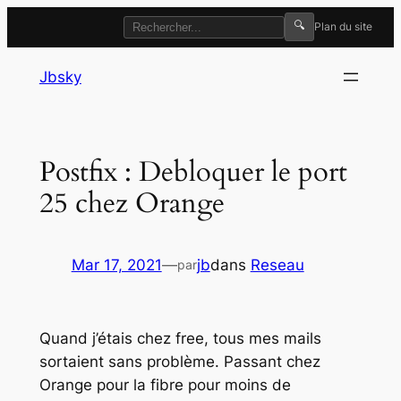
🔍
Plan du site
Aller
Jbsky
au
contenu
Postfix : Debloquer le port
25 chez Orange
Mar 17, 2021
—
jb
dans
Reseau
par
Quand j’étais chez free, tous mes mails
sortaient sans problème. Passant chez
Orange pour la fibre pour moins de