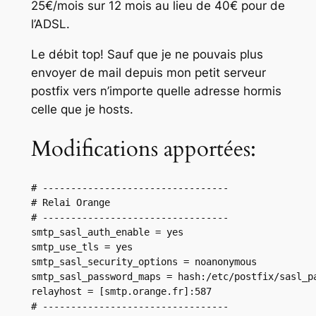
25€/mois sur 12 mois au lieu de 40€ pour de
l’ADSL.
Le débit top! Sauf que je ne pouvais plus
envoyer de mail depuis mon petit serveur
postfix vers n’importe quelle adresse hormis
celle que je hosts.
Modifications apportées:
# ---------------------------------

# Relai Orange

# ---------------------------------

smtp_sasl_auth_enable = yes

smtp_use_tls = yes

smtp_sasl_security_options = noanonymous

smtp_sasl_password_maps = hash:/etc/postfix/sasl_pa
relayhost = [smtp.orange.fr]:587

# ---------------------------------
