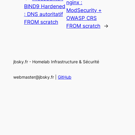
nginx :
BIND9 Hardened
ModSecurity +
: DNS autoritatif
OWASP CRS
FROM scratch
FROM scratch
→
jbsky.fr - Homelab Infrastructure & Sécurité
webmaster@jbsky.fr |
GitHub