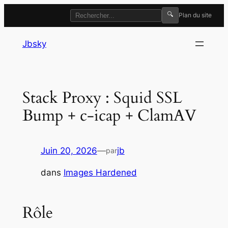
🔍
Plan du site
Aller
Jbsky
au
contenu
Stack Proxy : Squid SSL
Bump + c-icap + ClamAV
Juin 20, 2026
—
jb
par
dans
Images Hardened
Rôle