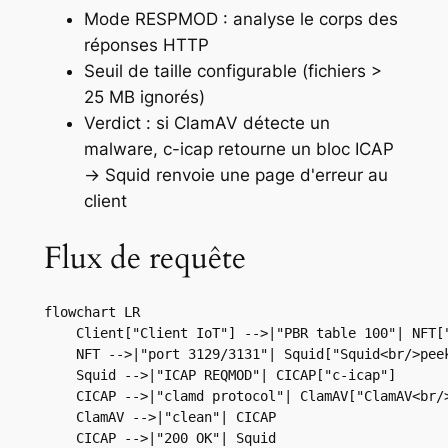
Mode RESPMOD : analyse le corps des
réponses HTTP
Seuil de taille configurable (fichiers >
25 MB ignorés)
Verdict : si ClamAV détecte un
malware, c-icap retourne un bloc ICAP
→ Squid renvoie une page d'erreur au
client
Flux de requête
flowchart LR

    Client["Client IoT"] -->|"PBR table 100"| NFT["
    NFT -->|"port 3129/3131"| Squid["Squid<br/>peek
    Squid -->|"ICAP REQMOD"| CICAP["c-icap"]

    CICAP -->|"clamd protocol"| ClamAV["ClamAV<br/>
    ClamAV -->|"clean"| CICAP

    CICAP -->|"200 OK"| Squid
