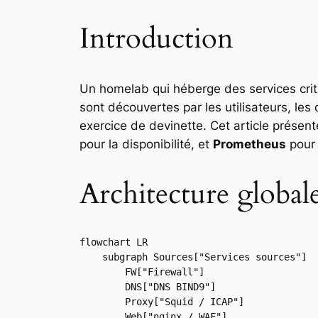
Introduction
Un homelab qui héberge des services crit
sont découvertes par les utilisateurs, le
exercice de devinette. Cet article présente
pour la disponibilité, et
Prometheus
pour 
Architecture global
flowchart LR

    subgraph Sources["Services sources"]

        FW["Firewall"]

        DNS["DNS BIND9"]

        Proxy["Squid / ICAP"]

        Web["nginx / WAF"]
