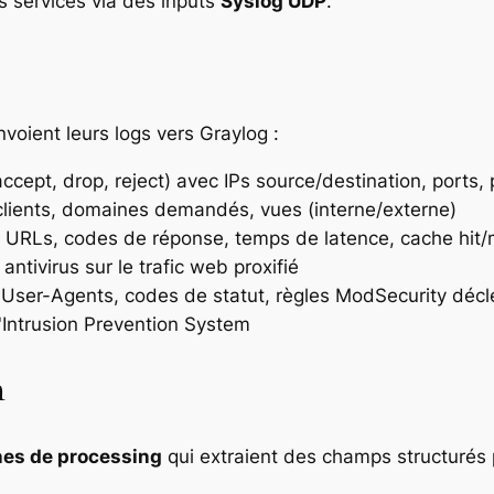
es services via des inputs
Syslog UDP
.
voient leurs logs vers Graylog :
accept, drop, reject) avec IPs source/destination, ports,
 clients, domaines demandés, vues (interne/externe)
URLs, codes de réponse, temps de latence, cache hit/
antivirus sur le trafic web proxifié
 User-Agents, codes de statut, règles ModSecurity déc
l'Intrusion Prevention System
n
nes de processing
qui extraient des champs structurés