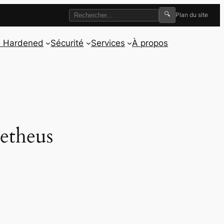
🔍
Plan du site
s Hardened
Sécurité
Services
À propos
etheus