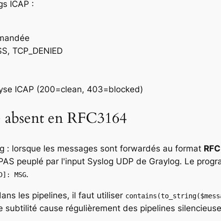
gs ICAP :
emandée
SS, TCP_DENIED
alyse ICAP (200=clean, 403=blocked)
e absent en RFC3164
og : lorsque les messages sont forwardés au format
RFC
PAS peuplé par l'input Syslog UDP de Graylog. Le prog
.
D]: MSG
ns les pipelines, il faut utiliser
contains(to_string($mess
e subtilité cause régulièrement des pipelines silencieus