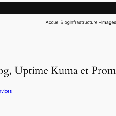
Accueil
Blog
Infrastructure
Image
log, Uptime Kuma et Prom
rvices