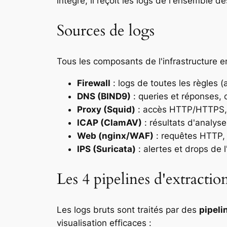
intégré, il reçoit les logs de l'ensemble d
Sources de logs
Tous les composants de l'infrastructure en
Firewall
: logs de toutes les règles (
DNS (BIND9)
: queries et réponses,
Proxy (Squid)
: accès HTTP/HTTPS, 
ICAP (ClamAV)
: résultats d'analyse 
Web (nginx/WAF)
: requêtes HTTP,
IPS (Suricata)
: alertes et drops de 
Les 4 pipelines d'extractio
Les logs bruts sont traités par des
pipeli
visualisation efficaces :