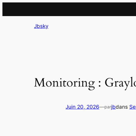
Aller
Jbsky
au
contenu
Monitoring : Gray
Juin 20, 2026
—
jb
dans
Se
par