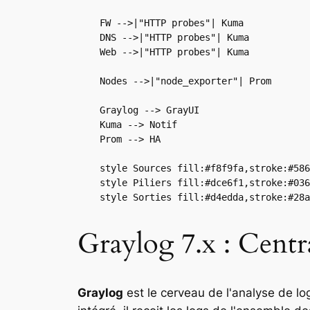
    FW -->|"HTTP probes"| Kuma

    DNS -->|"HTTP probes"| Kuma

    Web -->|"HTTP probes"| Kuma

    Nodes -->|"node_exporter"| Prom

    Graylog --> GrayUI

    Kuma --> Notif

    Prom --> HA

    style Sources fill:#f8f9fa,stroke:#586
    style Piliers fill:#dce6f1,stroke:#036
Graylog 7.x : Centra
Graylog
est le cerveau de l'analyse de 