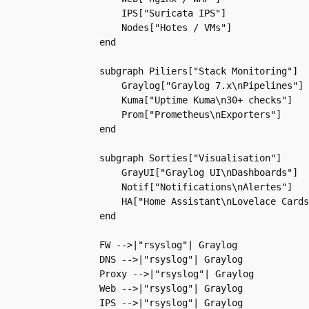
        IPS["Suricata IPS"]

        Nodes["Hotes / VMs"]

    end

    subgraph Piliers["Stack Monitoring"]

        Graylog["Graylog 7.x\nPipelines"]

        Kuma["Uptime Kuma\n30+ checks"]

        Prom["Prometheus\nExporters"]

    end

    subgraph Sorties["Visualisation"]

        GrayUI["Graylog UI\nDashboards"]

        Notif["Notifications\nAlertes"]

        HA["Home Assistant\nLovelace Cards
    end

    FW -->|"rsyslog"| Graylog

    DNS -->|"rsyslog"| Graylog

    Proxy -->|"rsyslog"| Graylog

    Web -->|"rsyslog"| Graylog

    IPS -->|"rsyslog"| Graylog
