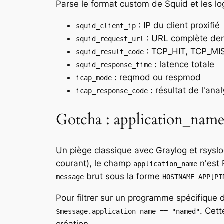
Parse le format custom de Squid et les lo
: IP du client proxifié
squid_client_ip
: URL complète d
squid_request_url
: TCP_HIT, TCP_MI
squid_result_code
: latence totale
squid_response_time
: reqmod ou respmod
icap_mode
: résultat de l'an
icap_response_code
Gotcha : application_nam
Un piège classique avec Graylog et rsysl
courant), le champ
n'est 
application_name
brut sous la forme
message
HOSTNAME APP[PI
Pour filtrer sur un programme spécifique da
. Cett
$message.application_name == "named"
création.