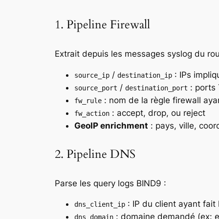
1. Pipeline Firewall
Extrait depuis les messages syslog du rou
/
: IPs impli
source_ip
destination_ip
/
: ports
source_port
destination_port
: nom de la règle firewall ay
fw_rule
: accept, drop, ou reject
fw_action
GeoIP enrichment
: pays, ville, co
2. Pipeline DNS
Parse les query logs BIND9 :
: IP du client ayant fait
dns_client_ip
: domaine demandé (ex: 
dns_domain