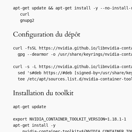
apt-get update && apt-get install -y --no-install-r
   curl 

   gnupg2
Configuration du dépôt
curl -fsSL https://nvidia.github.io/libnvidia-conta
  gpg --dearmor -o /usr/share/keyrings/nvidia-conta
curl -s -L https://nvidia.github.io/libnvidia-conta
  sed 's#deb https://#deb [signed-by=/usr/share/ke
  tee /etc/apt/sources.list.d/nvidia-container-too
Installation du toolkit
apt-get update

export NVIDIA_CONTAINER_TOOLKIT_VERSION=1.18.1-1

apt-get install -y 

    nvidia-container-toolkit=${NVIDIA_CONTAINER_TOO