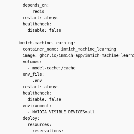
    depends_on:

      - redis

    restart: always

    healthcheck:

      disable: false

  immich-machine-learning:

    container_name: immich_machine_learning

    image: ghcr.io/immich-app/immich-machine-learni
    volumes:

      - model-cache:/cache

    env_file:

      - .env

    restart: always

    healthcheck:

      disable: false

    environment:

      - NVIDIA_VISIBLE_DEVICES=all

    deploy:

      resources:

        reservations:
