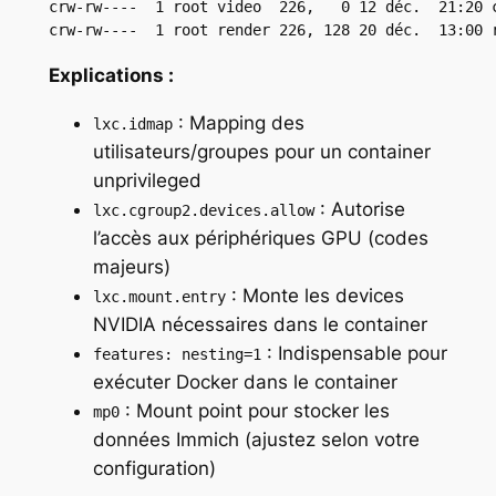
crw-rw----  1 root video  226,   0 12 déc.  21:20 c
crw-rw----  1 root render 226, 128 20 déc.  13:00 
Explications :
: Mapping des
lxc.idmap
utilisateurs/groupes pour un container
unprivileged
: Autorise
lxc.cgroup2.devices.allow
l’accès aux périphériques GPU (codes
majeurs)
: Monte les devices
lxc.mount.entry
NVIDIA nécessaires dans le container
: Indispensable pour
features: nesting=1
exécuter Docker dans le container
: Mount point pour stocker les
mp0
données Immich (ajustez selon votre
configuration)