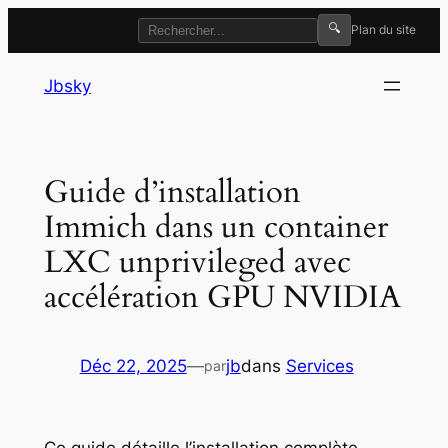
🔍
Plan du site
Aller
Jbsky
au
contenu
Guide d’installation
Immich dans un container
LXC unprivileged avec
accélération GPU NVIDIA
Déc 22, 2025
—
jb
dans
Services
par
Ce guide détaille l’installation complète