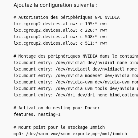
Ajoutez la configuration suivante :
# Autorisation des périphériques GPU NVIDIA

lxc.cgroup2.devices.allow: c 195:* rwm

lxc.cgroup2.devices.allow: c 226:* rwm

lxc.cgroup2.devices.allow: c 508:* rwm

lxc.cgroup2.devices.allow: c 511:* rwm

# Montage des périphériques NVIDIA dans le containe
lxc.mount.entry: /dev/nvidia1 dev/nvidia1 none bind
lxc.mount.entry: /dev/nvidiactl dev/nvidiactl none 
lxc.mount.entry: /dev/nvidia-modeset dev/nvidia-mod
lxc.mount.entry: /dev/nvidia-uvm dev/nvidia-uvm non
lxc.mount.entry: /dev/nvidia-uvm-tools dev/nvidia-u
lxc.mount.entry: /dev/dri dev/dri none bind,optiona
# Activation du nesting pour Docker

features: nesting=1

# Mount point pour le stockage Immich

mp0: /dev/<mon vm>/<mon export>,mp=/mnt/immich
