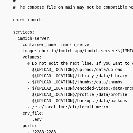
#

# The compose file on main may not be compatible wi
name: immich

services:

  immich-server:

    container_name: immich_server

    image: ghcr.io/immich-app/immich-server:${IMMIC
    volumes:

      # Do not edit the next line. If you want to 
      - ${UPLOAD_LOCATION}/upload:/data/upload

      - ${UPLOAD_LOCATION}/library:/data/library

      - ${UPLOAD_LOCATION}/thumbs:/data/thumbs

      - ${UPLOAD_LOCATION}/encoded-video:/data/enco
      - ${UPLOAD_LOCATION}/profile:/data/profile

      - ${UPLOAD_LOCATION}/backups:/data/backups

      - /etc/localtime:/etc/localtime:ro

    env_file:

      - .env

    ports:

      - '2283:2283'
