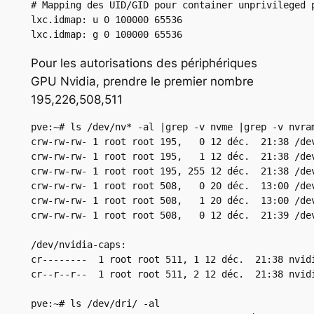
# Mapping des UID/GID pour container unprivileged p
lxc.idmap: u 0 100000 65536

lxc.idmap: g 0 100000 65536
Pour les autorisations des périphériques
GPU Nvidia, prendre le premier nombre
195,226,508,511
pve:~# ls /dev/nv* -al |grep -v nvme |grep -v nvram
crw-rw-rw- 1 root root 195,   0 12 déc.  21:38 /dev
crw-rw-rw- 1 root root 195,   1 12 déc.  21:38 /dev
crw-rw-rw- 1 root root 195, 255 12 déc.  21:38 /dev
crw-rw-rw- 1 root root 508,   0 20 déc.  13:00 /dev
crw-rw-rw- 1 root root 508,   1 20 déc.  13:00 /dev
crw-rw-rw- 1 root root 508,   0 12 déc.  21:39 /dev
/dev/nvidia-caps:

cr--------  1 root root 511, 1 12 déc.  21:38 nvidi
cr--r--r--  1 root root 511, 2 12 déc.  21:38 nvidi
pve:~# ls /dev/dri/ -al
