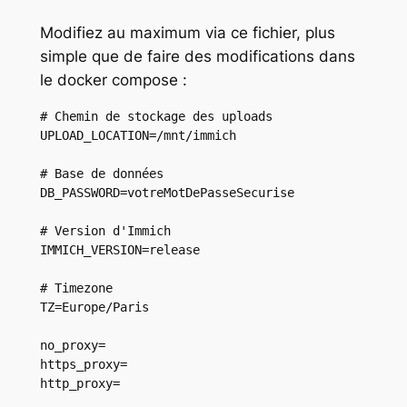
Modifiez au maximum via ce fichier, plus
simple que de faire des modifications dans
le docker compose :
# Chemin de stockage des uploads

UPLOAD_LOCATION=/mnt/immich

# Base de données

DB_PASSWORD=votreMotDePasseSecurise

# Version d'Immich

IMMICH_VERSION=release

# Timezone

TZ=Europe/Paris

no_proxy=

https_proxy=

http_proxy=
