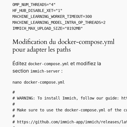
OMP_NUM_THREADS="4"

HF_HUB_DISABLE_XET="1"

MACHINE_LEARNING_WORKER_TIMEOUT=300

MACHINE_LEARNING_MODEL_INTRA_OP_THREADS=2

IMMICH_MAX_UPLOAD_SIZE="8192MB"
Modification du docker-compose.yml
pour adapter les paths
Éditez
et modifiez la
docker-compose.yml
section
:
immich-server
nano docker-compose.yml
#

# WARNING: To install Immich, follow our guide: htt
#

# Make sure to use the docker-compose.yml of the cu
#

# https://github.com/immich-app/immich/releases/lat