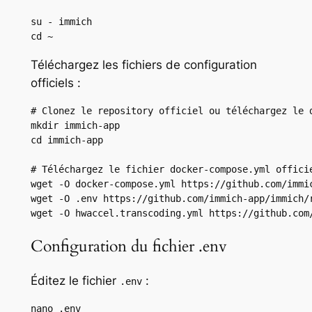
su - immich

cd ~
Téléchargez les fichiers de configuration
officiels :
# Clonez le repository officiel ou téléchargez le d
mkdir immich-app

cd immich-app

# Téléchargez le fichier docker-compose.yml officie
wget -O docker-compose.yml https://github.com/immi
wget -O .env https://github.com/immich-app/immich/r
wget -O hwaccel.transcoding.yml https://github.com
Configuration du fichier .env
Éditez le fichier
:
.env
nano .env