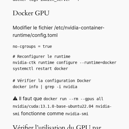
Docker GPU
Modifier le fichier /etc/nvidia-container-
runtime/config.toml
no-cgroups = true
# Reconfigurer le runtime

nvidia-ctk runtime configure --runtime=docker

systemctl restart docker

# Vérifier la configuration Docker

docker info | grep -i nvidia
⚠️ Il faut que
docker run --rm --gpus all
nvidia/cuda:13.1.0-base-ubuntu22.04 nvidia-
fonctionne comme
smi
nvidia-smi
Vérifier l’utilisation du GPU par