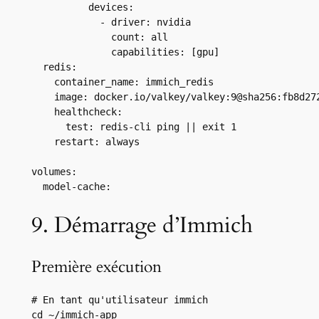
          devices:

            - driver: nvidia

              count: all

              capabilities: [gpu]

  redis:

    container_name: immich_redis

    image: docker.io/valkey/valkey:9@sha256:fb8d27
    healthcheck:

      test: redis-cli ping || exit 1

    restart: always

volumes:

  model-cache:
9. Démarrage d’Immich
Première exécution
# En tant qu'utilisateur immich

cd ~/immich-app
