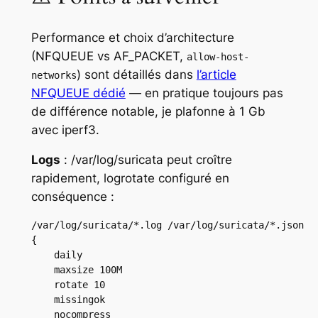
Performance et choix d’architecture
(NFQUEUE vs AF_PACKET,
allow-host-
) sont détaillés dans
l’article
networks
NFQUEUE dédié
— en pratique toujours pas
de différence notable, je plafonne à 1 Gb
avec iperf3.
Logs
: /var/log/suricata peut croître
rapidement, logrotate configuré en
conséquence :
/var/log/suricata/*.log /var/log/suricata/*.json

{

    daily

    maxsize 100M

    rotate 10

    missingok

    nocompress
