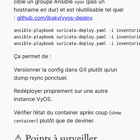
cible un groupe Ansible
(pas un
vyos
hostname en dur) et est réutilisable tel quel
:
github.com/jbsky/vyos-deploy
.
ansible-playbook suricata-deploy.yaml -i inventorie
ansible-playbook suricata-deploy.yaml -i inventorie
ansible-playbook suricata-deploy.yaml -i inventori
Ça permet de :
Versionner la config dans Git plutôt qu’un
dump rsync ponctuel.
Redéployer proprement sur une autre
instance VyOS.
Vérifier l’état du container après coup (
show
) plutôt que de deviner.
container
⚠️ Points à surveiller