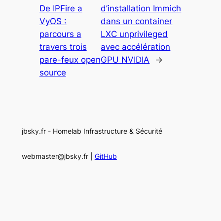
De IPFire a
d’installation Immich
VyOS :
dans un container
parcours a
LXC unprivileged
travers trois
avec accélération
pare-feux open
GPU NVIDIA
→
source
jbsky.fr - Homelab Infrastructure & Sécurité
webmaster@jbsky.fr |
GitHub