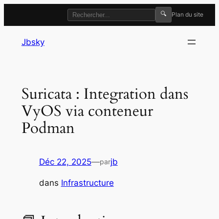
🔍
Plan du site
Aller
Jbsky
au
contenu
Suricata : Integration dans
VyOS via conteneur
Podman
Déc 22, 2025
—
jb
par
dans
Infrastructure