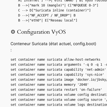
    A["Internet"] -->|"eth1 (WAN)"| B["VyOS routeur
    B -->|"mark 10 (mangle)"| C["NFQUEUE 0-3"]

    C --> D["Suricata inline (container)"]

    D -->|"NF_ACCEPT / NF_DROP"| B

⚙️ Configuration VyOS
Conteneur Suricata (état actuel, config.boot)
:
set container name suricata allow-host-networks

set container name suricata arguments '-q 0 -q 1 -q
set container name suricata capability 'net-admin'

set container name suricata capability 'sys-nice'

set container name suricata image 'docker.io/jbsky/
set container name suricata memory '2048'

set container name suricata restart 'on-failure'

set container name suricata volume config destinati
set container name suricata volume config source '/
set container name suricata volume logs destination