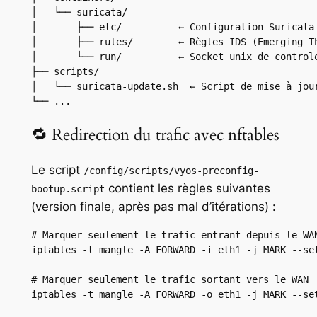
│   └── suricata/

│       ├── etc/          ← Configuration Suricata 
│       ├── rules/        ← Règles IDS (Emerging Th
│       └── run/          ← Socket unix de controle
├── scripts/

│   └── suricata-update.sh  ← Script de mise à jour
└── ...
🔁 Redirection du trafic avec nftables
Le script
/config/scripts/vyos-preconfig-
contient les règles suivantes
bootup.script
(version finale, après pas mal d’itérations) :
# Marquer seulement le trafic entrant depuis le WAN
iptables -t mangle -A FORWARD -i eth1 -j MARK --set
# Marquer seulement le trafic sortant vers le WAN

iptables -t mangle -A FORWARD -o eth1 -j MARK --set